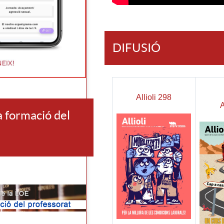
DIFUSIÓ
Allioli 298
A
 formació del