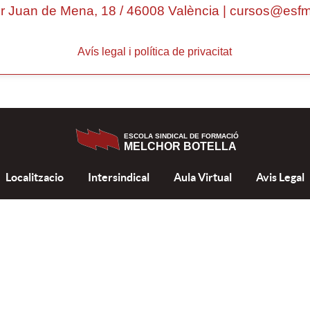
r Juan de Mena, 18 / 46008 València |
cursos@esfm
Avís legal i política de privacitat
ESCOLA SINDICAL DE FORMACIÓ
MELCHOR BOTELLA
Localitzacio
Intersindical
Aula Virtual
Avis Legal